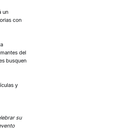
á un
orias con
ta
amantes del
nes busquen
lículas y
lebrar su
 evento