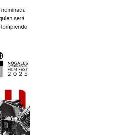
iz nominada
 quien será
("Rompiendo