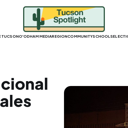
E TUCSON
O'ODHAM MEDIA
REGION
COMMUNITY
SCHOOLS
ELECT
acional
ales
o