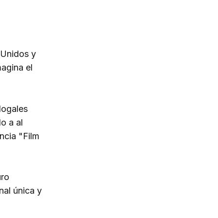
s Unidos y
magina el
Nogales
o a al
ncia "Film
uro
nal única y