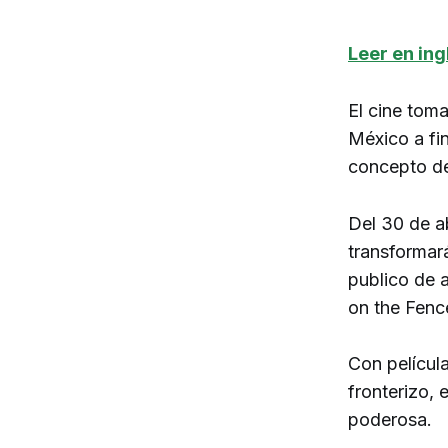
Leer en ing
El cine toma
México a fin
concepto de
Del 30 de ab
transformará
publico de 
on the Fenc
Con películ
fronterizo, 
poderosa.