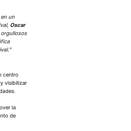
e en un
ival,
Oscar
 orgullosos
fica
val.”
n centro
 visibilizar
idades.
over la
unto de