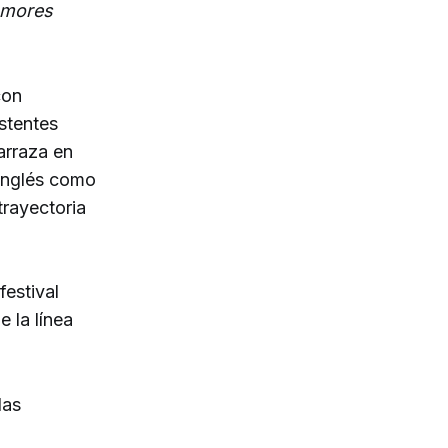
Amores
con
stentes
arraza en
inglés como
trayectoria
festival
 la línea
las