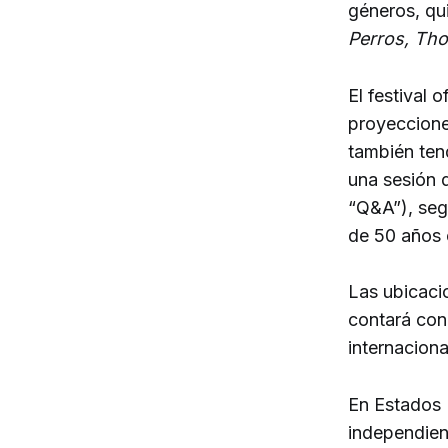
géneros, qu
Perros, Th
El festival 
proyeccion
también ten
una sesión 
“Q&A”), segu
de 50 años e
Las ubicacio
contará con
internaciona
En Estados 
independien