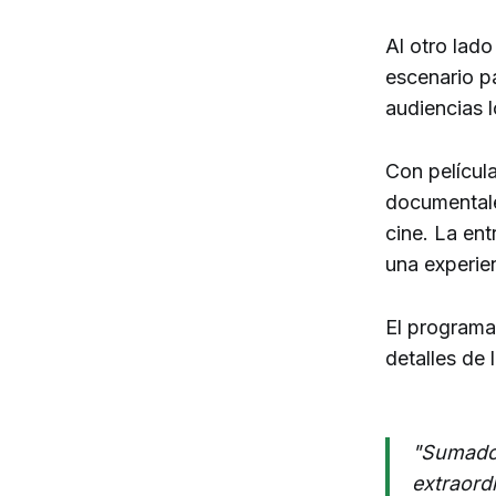
Al otro lado
escenario p
audiencias l
Con películ
documentales
cine. La en
una experie
El programa 
detalles de 
"Sumado 
extraordi