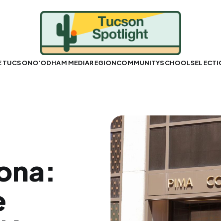
E TUCSON
O'ODHAM MEDIA
REGION
COMMUNITY
SCHOOLS
ELECT
zona:
e