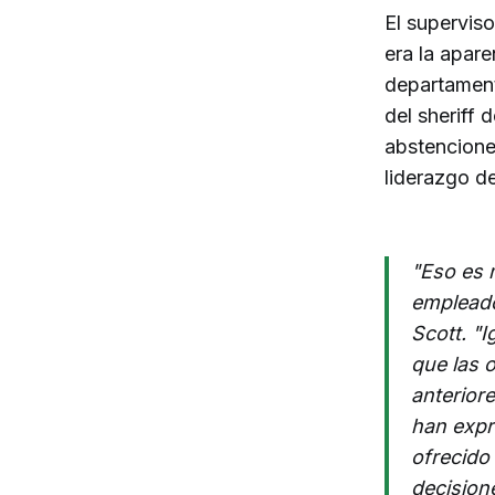
El supervisor
era la apar
departament
del sheriff
abstenciones
liderazgo d
"Eso es m
empleado
Scott. "
que las 
anterior
han expre
ofrecido
decision