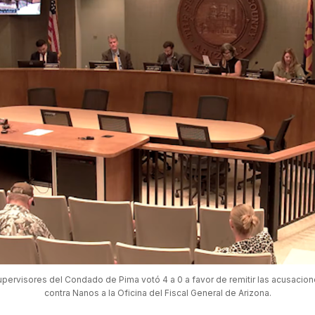
upervisores del Condado de Pima votó 4 a 0 a favor de remitir las acusacione
contra Nanos a la Oficina del Fiscal General de Arizona.