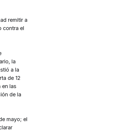
d remitir a
o contra el
e
rio, la
tió a la
rta de 12
 en las
ión de la
 de mayo; el
larar