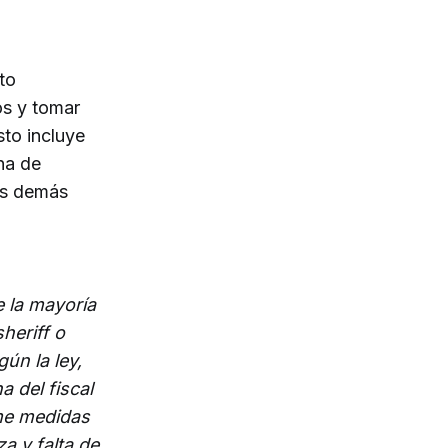
to
os y tomar
sto incluye
rna de
os demás
 la mayoría
heriff o
ún la ley,
a del fiscal
ome medidas
a y falta de