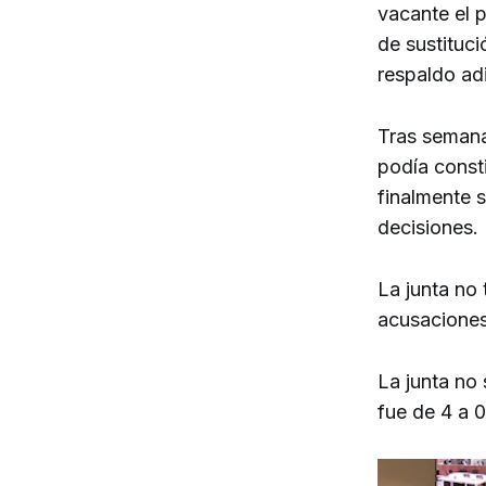
vacante el p
de sustituc
respaldo adi
Tras semana
podía consti
finalmente s
decisiones.
La junta no
acusaciones 
La junta no
fue de 4 a 0