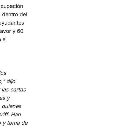
eocupación
 dentro del
 ayudantes
favor y 60
 el
los
" dijo
 las cartas
es y
, quienes
riff. Han
o y toma de