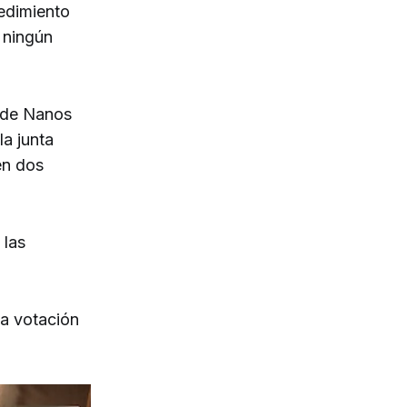
cedimiento
 ningún
o de Nanos
la junta
en dos
 las
la votación