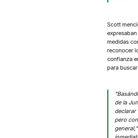
Scott menci
expresaban 
medidas conc
reconocer lo
confianza e
para buscar
"Basándo
de la Jun
declarar 
pero con
general,”
inmediata