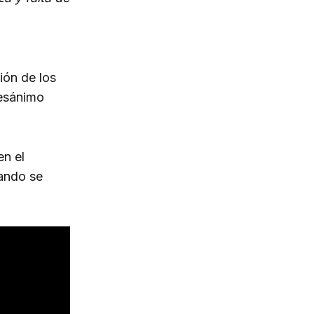
ión de los
desánimo
en el
ando se