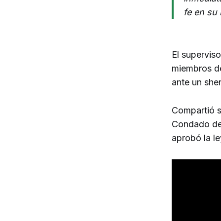
fe en su 
El superviso
miembros de
ante un she
Compartió su
Condado de 
aprobó la l