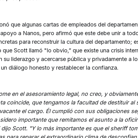
onó que algunas cartas de empleados del departamen
apoyo a Nanos, pero afirmó que este debe unir a tod
retas para reconstruir la cultura del departamento; e
 que Scott llamó "lo obvio,” que existe una crisis inte
n su liderazgo y acercarse pública y privadamente a l
 un diálogo honesto y restablecer la confianza.
me en el asesoramiento legal, no creo, y obviamente
ta coincide, que tengamos la facultad de destituir al s
vacante el cargo. Él cumplió con sus obligaciones seg
sidero importante que remitamos el asunto a la oficin
 dijo Scott. "Y lo más importante es que el sheriff t
s para reparar el extraordinario clima de desconfianz