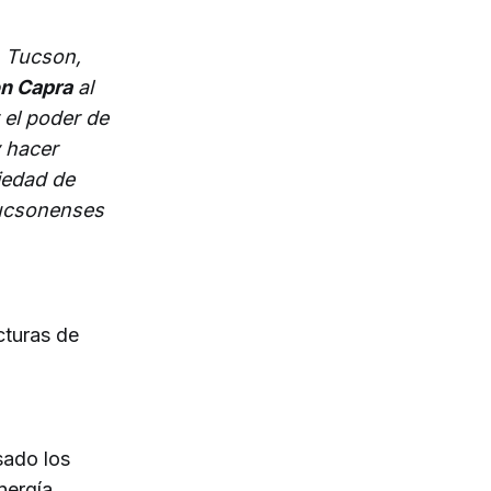
n Tucson,
n Capra
al
 el poder de
 hacer
iedad de
tucsonenses
cturas de
sado los
nergía