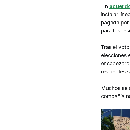
Un
acuerd
instalar lín
pagada por l
para los re
Tras el vot
elecciones 
encabezaron
residentes s
Muchos se q
compañía no