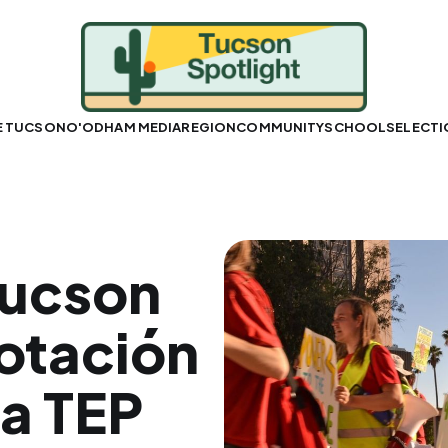
E TUCSON
O'ODHAM MEDIA
REGION
COMMUNITY
SCHOOLS
ELECT
Tucson
votación
ia TEP