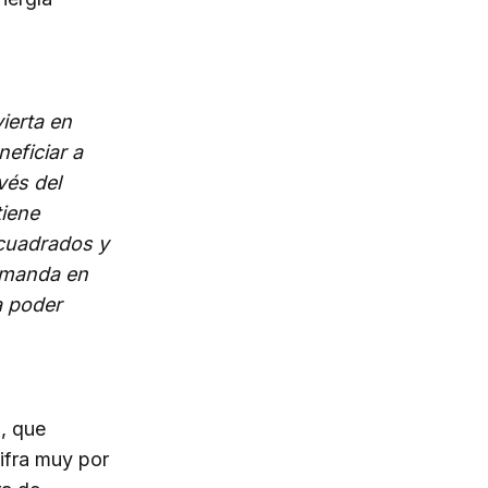
ierta en
eficiar a
vés del
tiene
 cuadrados y
demanda en
a poder
, que
ifra muy por