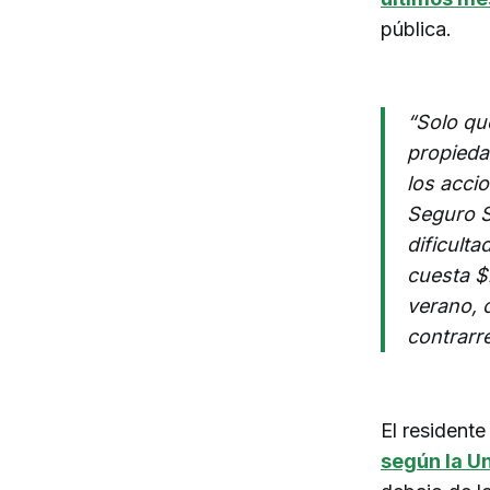
pública.
“Solo qu
propieda
los accio
Seguro S
dificult
cuesta $
verano, 
contrarr
El resident
según la U