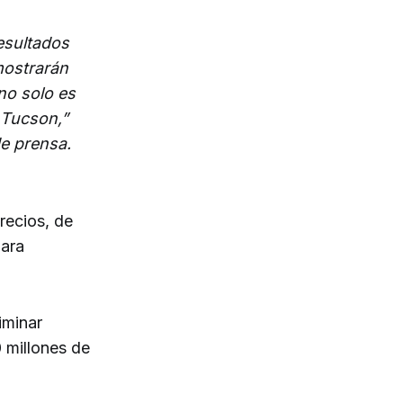
esultados
mostrarán
no solo es
e Tucson,”
e prensa.
recios, de
para
iminar
 millones de