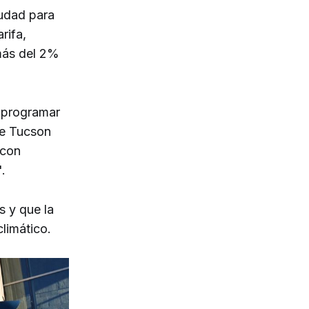
iudad para
rifa,
 más del 2%
a programar
de Tucson
 con
.
s y que la
limático.