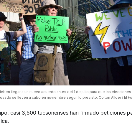
deben llegar a un nuevo acuerdo antes del 1 de julio para que las elecciones
ovado se lleven a cabo en noviembre según lo previsto. Colton Allder / El 
upo, casi 3,500 tucsonenses han firmado peticiones p
ica.