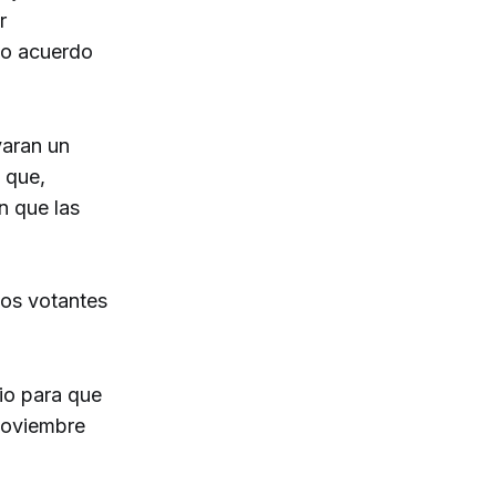
r
vo acuerdo
yaran un
 que,
n que las
los votantes
lio para que
 noviembre