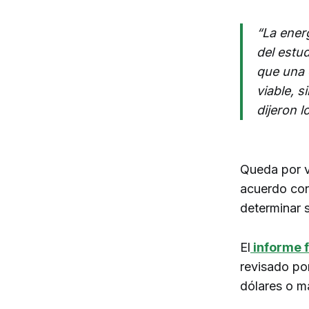
“La ener
del estu
que una 
viable, s
dijeron 
Queda por ve
acuerdo con
determinar s
El
informe f
revisado po
dólares o m