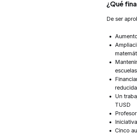
¿Qué fina
De ser aprob
Aumentos
Ampliaci
matemát
Mantenim
escuelas
Financia
reducida
Un traba
TUSD
Profesor
Iniciativ
Cinco au