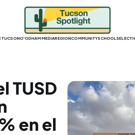
E TUCSON
O'ODHAM MEDIA
REGION
COMMUNITY
SCHOOLS
ELECT
el TUSD
n
% en el