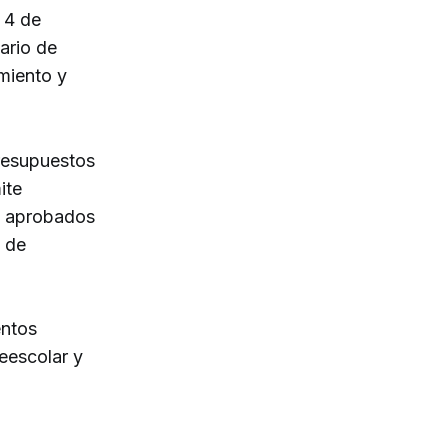
 4 de
ario de
imiento y
presupuestos
ite
os aprobados
o de
entos
eescolar y