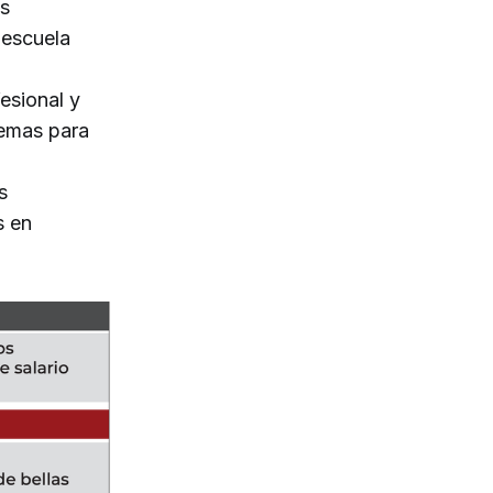
es
 escuela
esional y
temas para
s
s en