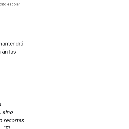
ito escolar 
 mantendrá
rán las
s
 sino
o recortes
 "El