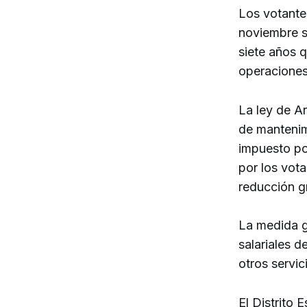
Los votantes
noviembre s
siete años q
operaciones
La ley de A
de mantenim
impuesto po
por los vota
reducción g
La medida g
salariales d
otros servic
El Distrito