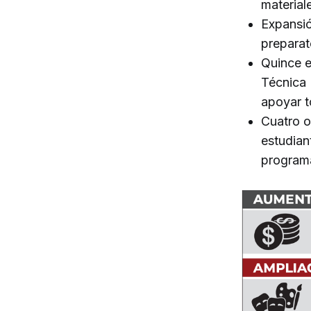
material
Expansió
preparat
Quince e
Técnica 
apoyar 
Cuatro o
estudian
programa