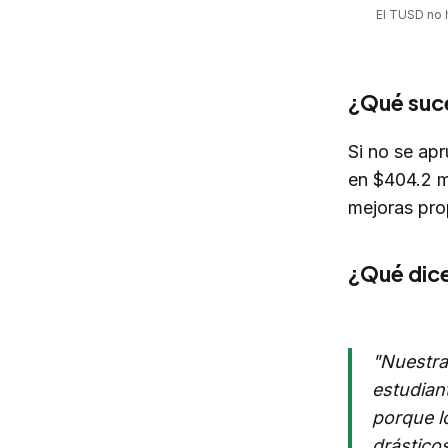
El TUSD no h
¿Qué suce
Si no se ap
en $404.2 m
mejoras pro
¿Qué dice
"Nuestra
estudian
porque lo
drásticos