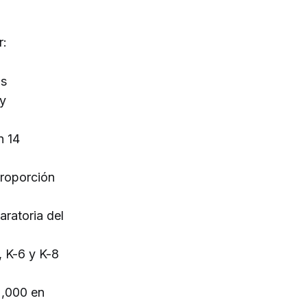
r:
os
 y
n 14
proporción
ratoria del
, K-6 y K-8
2,000 en