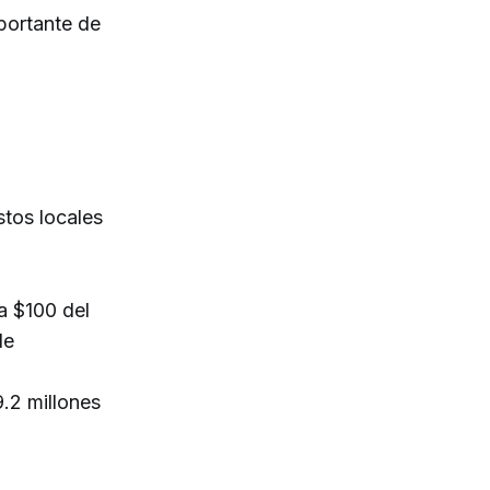
mportante de
.
stos locales
a $100 del
de
.2 millones