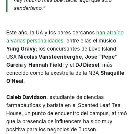
hay mucho más que hacer aquí que sólo
senderismo.”
Este año, la UA y los bares cercanos
han atraído
a varias personalidades
, entre ellas el músico
Yung Gravy
; los concursantes de Love Island
USA
Nicolas Vansteenberghe
,
Jose
“Pepe”
Garcia
y
Hannah
Field
; y el
DJ Diesel
, más
conocido como la exestrella de la NBA
Shaquille
O’Neal.
Caleb Davidson
, estudiante de ciencias
farmacéuticas y barista en el Scented Leaf Tea
House, un punto de encuentro del campus, afirmó
que la presencia de influencers ha sido muy
positiva para los negocios de Tucson.